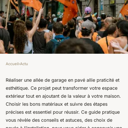
Accueil
›
Actu
ACTU
Comment faire une allée de
Réaliser une allée de garage en pavé allie praticité et
esthétique. Ce projet peut transformer votre espace
garage en pavé : guide
extérieur tout en ajoutant de la valeur à votre maison.
pratique et astuces
Choisir les bons matériaux et suivre des étapes
précises est essentiel pour réussir. Ce guide pratique
Clémence
•
2 octobre 2024
•
3 min de lecture
vous révèle des conseils et astuces, des choix de