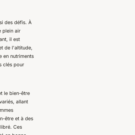
i des défis. À
 plein air
t, il est
 de l'altitude,
he en nutriments
s clés pour
t le bien-être
ariés, allant
rammes
n-être et à des
libré. Ces