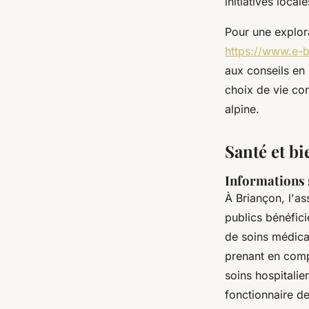
initiatives loca
Pour une explora
https://www.e-
aux conseils en 
choix de vie con
alpine.
Santé et b
Informations s
À Briançon, l'as
publics bénéfic
de soins médica
prenant en comp
soins hospitalie
fonctionnaire d