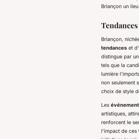
Clémence
•
28 décembre 2024
•
6 min de lecture
Briançon un lie
Tendances 
Briançon, nichée
tendances
et d'
distingue par un
tels que la can
lumière l'import
non seulement s
choix de style d
Les
événement
artistiques, att
renforcent le s
l'impact de ces