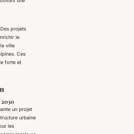
motivant une
 Des projets
nrichir le
a ville
alpines. Ces
le forte et
on
r 2030
ente un projet
structure urbaine
our les