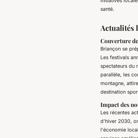
initiatives loc
santé.
Actualités
Couverture des
Briançon se prép
Les festivals an
spectateurs du m
parallèle, les c
montagne, attir
destination spor
Impact des no
Les récentes act
d'hiver 2030, on
l'économie loca