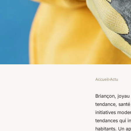
Accueil
›
Actu
ACTU
Découvrez briançon 
Briançon, joyau 
tendance, santé
et actualités locales
initiatives mod
tendances qui i
habitants. Un ap