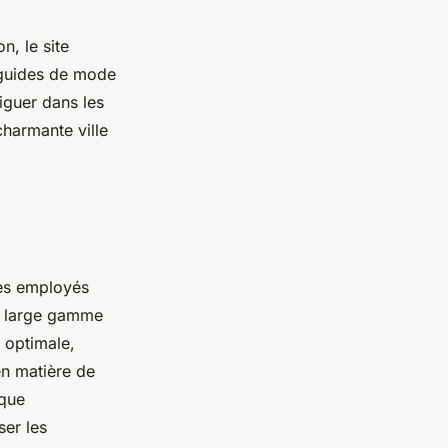
n, le site
s guides de mode
viguer dans les
charmante ville
Les employés
e large gamme
 optimale,
en matière de
aque
ser les