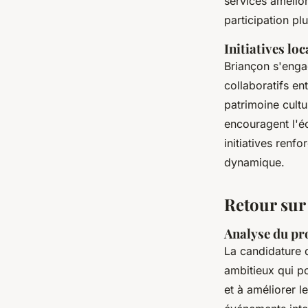
services amélior
participation pl
Initiatives lo
Briançon s'enga
collaboratifs ent
patrimoine cultu
encouragent l'éc
initiatives renfo
dynamique.
Retour sur
Analyse du pr
La candidature 
ambitieux qui po
et à améliorer l