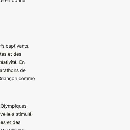
uté en bonne
fs captivants.
tes et des
éativité. En
marathons de
e Briançon comme
x Olympiques
velle a stimulé
es et des