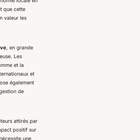
onomie locale en
t que cette
n valeur les
ive
, en grande
ieuse. Les
amme et la
ternationaux et
 pose également
gestion de
eurs attirés par
pact positif sur
 nécessite une