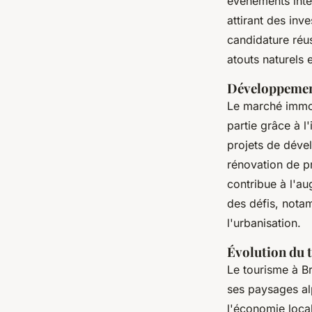
événements inter
attirant des inv
candidature réus
atouts naturels e
Développemen
Le marché immob
partie grâce à l'
projets de déve
rénovation de pr
contribue à l'a
des défis, nota
l'urbanisation.
Évolution du t
Le tourisme à B
ses paysages alp
l'économie local