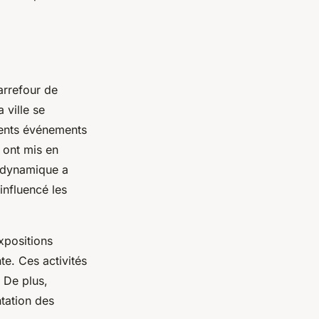
arrefour de
 ville se
écents événements
 ont mis en
e dynamique a
influencé les
xpositions
te. Ces activités
 De plus,
tation des