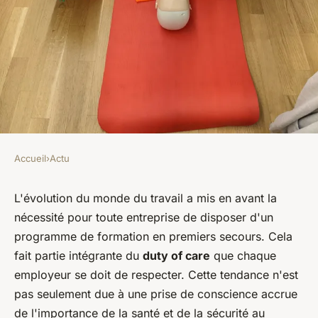
Accueil
›
Actu
ACTU
Comment mettre en place un
L'évolution du monde du travail a mis en avant la
nécessité pour toute entreprise de disposer d'un
programme de formation en
programme de formation en premiers secours. Cela
premiers secours dans votre
fait partie intégrante du
duty of care
que chaque
entreprise?
employeur se doit de respecter. Cette tendance n'est
pas seulement due à une prise de conscience accrue
Clémence
•
27 juin 2024
•
6 min de lecture
de l'importance de la santé et de la sécurité au