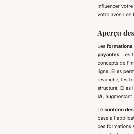
Clémence
•
30 septembre 2024
•
2 min de lecture
influencer votre
votre avenir en 
Aperçu de
Les
formations
payantes
. Les 
concepts de l'in
ligne. Elles per
revanche, les f
structuré. Elles
IA
, augmentant a
Le
contenu des
base à l'applica
ces formations 