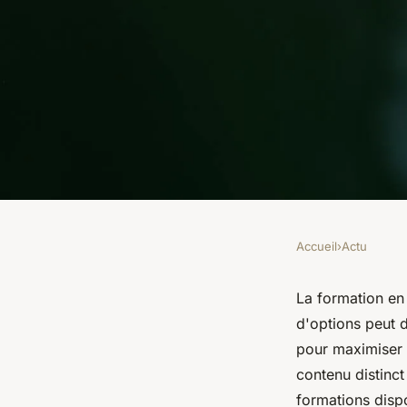
Accueil
›
Actu
ACTU
Fuite formation ofm 
La formation en i
d'options peut d
gratuites et payante
pour maximiser 
contenu distinct
formations disp