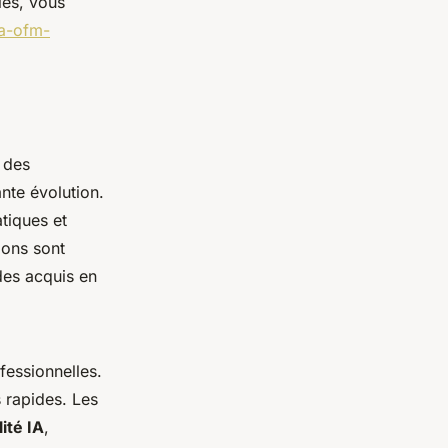
les, vous
ia-ofm-
 des
nte évolution.
tiques et
ions sont
des acquis en
fessionnelles.
 rapides. Les
ité IA
,