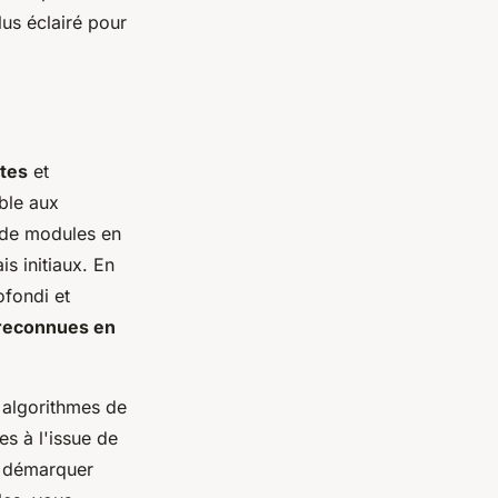
lus éclairé pour
ites
et
ible aux
u de modules en
s initiaux. En
fondi et
 reconnues en
s algorithmes de
es à l'issue de
e démarquer