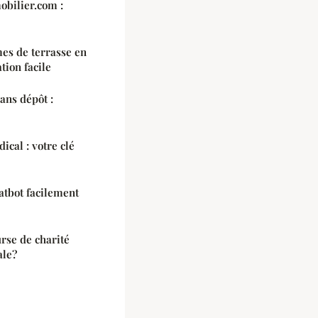
bilier.com :
mes de terrasse en
ation facile
ans dépôt :
ical : votre clé
tbot facilement
se de charité
ale?