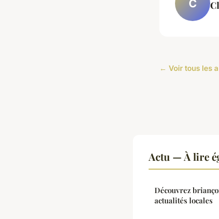
C
C
← Voir tous les a
Actu — À lire 
Découvrez briançon
actualités locales