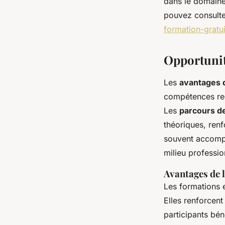
dans le domaine 
pouvez consult
formation-gratui
Opportunit
Les
avantages 
compétences rec
Les
parcours de
théoriques, renf
souvent accompag
milieu professio
Avantages de 
Les formations 
Elles renforcen
participants bén