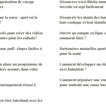
ganisation de voyage
Découvrez www.thieba immo
pes
investir en scpi facilement
r la corse : quel est le
Découvrir les atouts des la
?
bois exotique et leur install
seils pour créer des vidéos
Ouvrir un compte en ligne s
ntes pour les enfants?
comment faire ?
e puff : étapes faciles à
Partenaires mutuelles sportd
pour la santé
n place un programme de
Comment développer un cha
ers secours dans votre
avec botnation ?
Comment organiser une cour
éménagement réussi à
pour soutenir une cause loc
n-être intestinal avec les
a