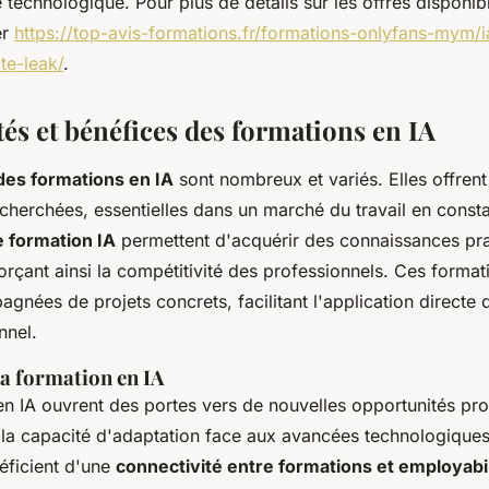
technologique. Pour plus de détails sur les offres disponib
er
https://top-avis-formations.fr/formations-onlyfans-mym/
te-leak/
.
és et bénéfices des formations en IA
des formations en IA
sont nombreux et variés. Elles offrent
herchées, essentielles dans un marché du travail en consta
 formation IA
permettent d'acquérir des connaissances pra
orçant ainsi la compétitivité des professionnels. Ces format
nées de projets concrets, facilitant l'application directe 
nnel.
la formation en IA
en IA ouvrent des portes vers de nouvelles opportunités pro
t la capacité d'adaptation face aux avancées technologiques
éficient d'une
connectivité entre formations et employabil