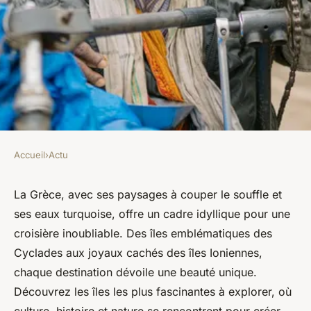
Accueil
›
Actu
ACTU
Où faire une croisière en
La Grèce, avec ses paysages à couper le souffle et
ses eaux turquoise, offre un cadre idyllique pour une
grèce : explorez les plus belles
croisière inoubliable. Des îles emblématiques des
îles
Cyclades aux joyaux cachés des îles Ioniennes,
chaque destination dévoile une beauté unique.
Clémence
•
29 octobre 2024
•
5 min de lecture
Découvrez les îles les plus fascinantes à explorer, où