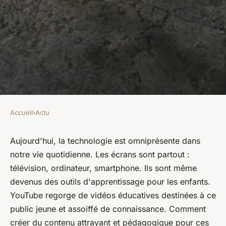
Accueil
›
Actu
ACTU
Quels sont les conseils pour
Aujourd'hui, la technologie est omniprésente dans
notre vie quotidienne. Les écrans sont partout :
créer des vidéos éducatives
télévision, ordinateur, smartphone. Ils sont même
engageantes pour les enfants?
devenus des outils d'apprentissage pour les enfants.
YouTube regorge de vidéos éducatives destinées à ce
Clémence
•
27 juin 2024
•
5 min de lecture
public jeune et assoiffé de connaissance. Comment
créer du contenu attrayant et pédagogique pour ces