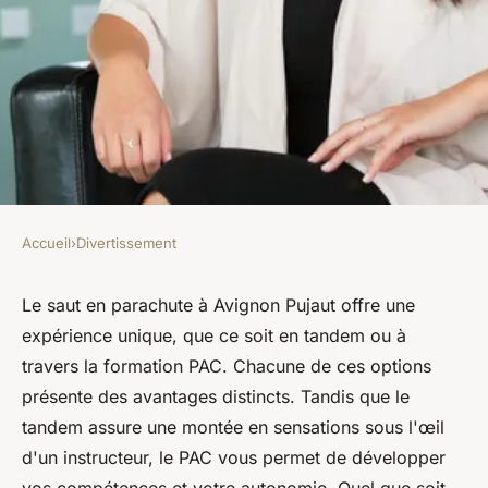
Accueil
›
Divertissement
DIVERTISSEMENT
Le saut en parachute à
Le saut en parachute à Avignon Pujaut offre une
expérience unique, que ce soit en tandem ou à
avignon pujaut : tandem ou
travers la formation PAC. Chacune de ces options
pac ?
présente des avantages distincts. Tandis que le
tandem assure une montée en sensations sous l'œil
Clémence
•
12 octobre 2024
•
4 min de lecture
d'un instructeur, le PAC vous permet de développer