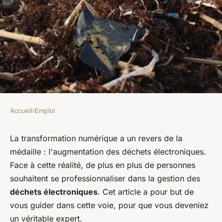
Accueil
›
Emploi
EMPLOI
Comment se former pour
La transformation numérique a un revers de la
médaille : l'augmentation des déchets électroniques.
devenir un expert en gestion
Face à cette réalité, de plus en plus de personnes
des déchets électroniques?
souhaitent se professionnaliser dans la gestion des
déchets électroniques
. Cet article a pour but de
Clémence
•
27 juin 2024
•
6 min de lecture
vous guider dans cette voie, pour que vous deveniez
un véritable expert.