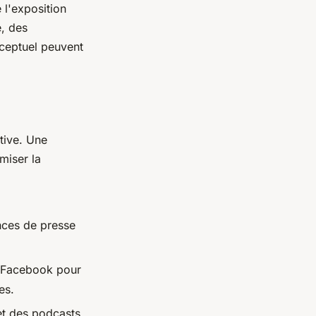
 l'exposition
e, des
nceptuel peuvent
tive. Une
miser la
nces de presse
t Facebook pour
es.
et des podcasts