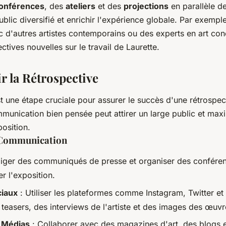
onférences
, des
ateliers
et des
projections
en parallèle de
public diversifié et enrichir l'expérience globale. Par exempl
c d'autres artistes contemporains ou des experts en art co
ectives nouvelles sur le travail de Laurette.
 la Rétrospective
t une étape cruciale pour assurer le succès d'une rétrospec
munication bien pensée peut attirer un large public et maxi
position.
e Communication
iger des communiqués de presse et organiser des confére
r l'exposition.
iaux
: Utiliser les plateformes comme Instagram, Twitter e
 teasers, des interviews de l'artiste et des images des œuvr
s Médias
: Collaborer avec des magazines d'art, des blogs 