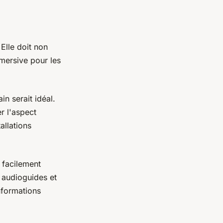
Elle doit non
mersive pour les
n serait idéal.
r l'aspect
allations
r facilement
s audioguides et
nformations