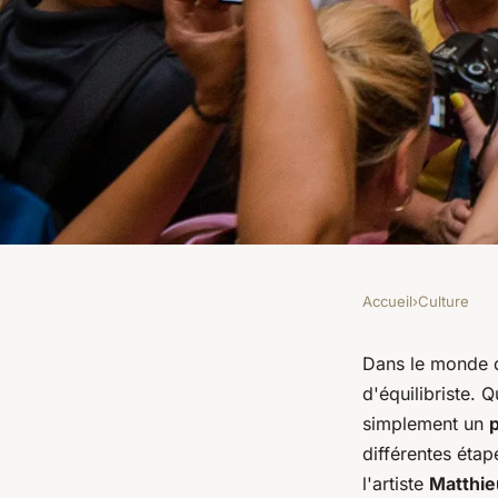
Accueil
›
Culture
CULTURE
Comment organiser 
Dans le monde d
d'équilibriste.
sur l'œuvre d'un ar
simplement un
différentes étap
?
l'artiste
Matthie