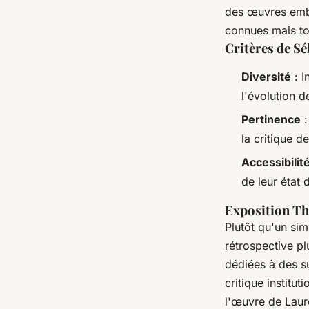
des œuvres emb
connues mais tou
Critères de Sé
Diversité
: I
l'évolution de
Pertinence
:
la critique 
Accessibilit
de leur état 
Exposition T
Plutôt qu'un si
rétrospective p
dédiées à des s
critique institut
l'œuvre de Laure