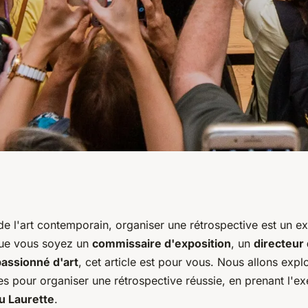
une rétrospective
e l'art contemporain, organiser une rétrospective est un ex
 Que vous soyez un
commissaire d'exposition
, un
directeur
tiste contemporain
passionné d'art
, cet article est pour vous. Nous allons explo
es pour organiser une rétrospective réussie, en prenant l'e
u Laurette
.