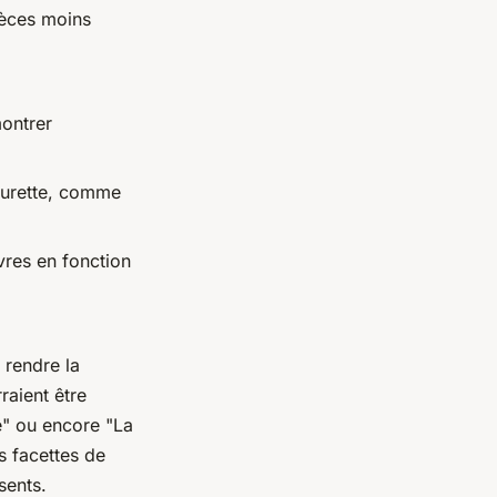
èces moins
montrer
Laurette, comme
vres en fonction
 rendre la
raient être
é" ou encore "La
es facettes de
sents.