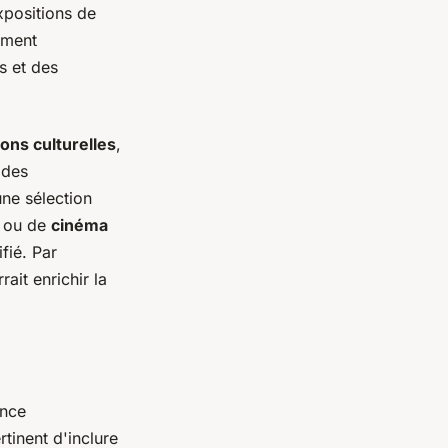
xpositions de
lement
s et des
ions culturelles
,
 des
ne sélection
t ou de
cinéma
fié. Par
ait enrichir la
ance
rtinent d'inclure