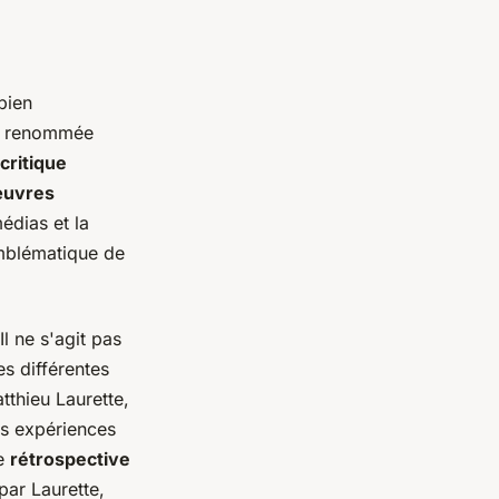
bien
 de renommée
critique
uvres
médias et la
mblématique de
 Il ne s'agit pas
s différentes
tthieu Laurette,
es expériences
ne
rétrospective
par Laurette,