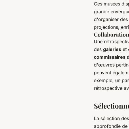
Ces musées disp
grande envergure
d'organiser des
projections, enri
Collaboration
Une rétrospecti
des
galeries
et
commissaires d
d'œuvres pertin
peuvent égalemen
exemple, un part
rétrospective a
Sélectionn
La sélection de
approfondie de l'