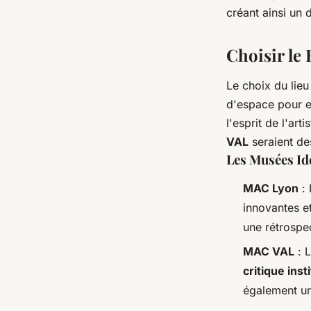
créant ainsi un 
Choisir le
Le choix du lieu
d'espace pour e
l'esprit de l'ar
VAL
seraient de
Les Musées Id
MAC Lyon
: 
innovantes e
une rétrospec
MAC VAL
: 
critique inst
également un 