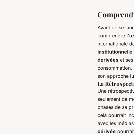
Comprendre
Clémence
•
27 juin 2024
•
6 min de lecture
Avant de se lanc
comprendre l'œuv
internationale d
institutionnelle
dérivées
et se
consommation. S
son approche lu
La Rétrospect
Une rétrospectiv
seulement de mo
phases de sa pro
cela pourrait i
avec les médias
dérivée
pourrait