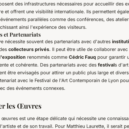
osent des infrastructures nécessaires pour accueillir des e
 et offrent une visibilité internationale. Ils permettent éga
 événements parallèles comme des conférences, des atelier
chissant ainsi l'expérience des visiteurs.
s et Partenariats
ve nécessite souvent des partenariats avec d'autres
institut
 des
collecteurs privés
. Il peut être utile de collaborer avec
'exposition
renommés comme
Cédric Fauq
pour garantir u
ente et cohérente. Des partenariats avec des
festival
s d'ar
t être envisagés pour attirer un public plus large et diversi
enariat avec le Festival de l'Art Contemporain de Lyon pourr
vec des événements connexes.
er les Œuvres
s œuvres est une étape délicate qui nécessite une connaiss
artiste et de son travail. Pour Matthieu Laurette, il serait pe