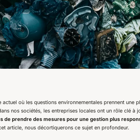
 les entreprises
e actuel où les questions environnementales prennent une p
ns nos sociétés, les entreprises locales ont un rôle clé à j
s pratiques de
es de prendre des mesures pour une gestion plus respons
cet article, nous décortiquerons ce sujet en profondeur.
 plus responsables