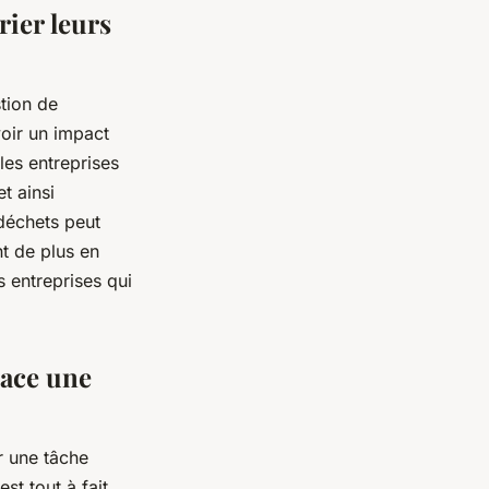
rier leurs
stion de
oir un impact
les entreprises
t ainsi
 déchets peut
t de plus en
s entreprises qui
lace une
r une tâche
st tout à fait