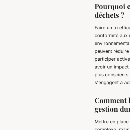
Pourquoi es
?
déchets ?
Faire un tri eff
Clémence
•
27 juin 2024
•
5 min de lecture
conformité aux 
environnemental 
peuvent réduire 
participer activ
avoir un impact
plus conscients 
s'engagent à ad
Comment le
gestion du
Mettre en place
complexe, mais a