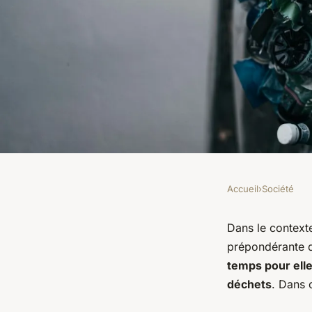
Accueil
›
Société
SOCIÉTÉ
Comment encourager
Dans le context
prépondérante da
locales à adopter de
temps pour ell
déchets
. Dans 
gestion des déchets