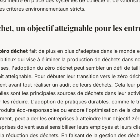
ssi mettre en place des systèmes de collecte et de valorisat
s critères environnementaux stricts.
het, un objectif atteignable pour les entr
zéro déchet
fait de plus en plus d'adeptes dans le monde enti
bitieux qui vise à éliminer la production de déchets dans no
ises, l'adoption du zéro déchet peut sembler un défi de taill
ait atteignable. Pour débuter leur transition vers le zéro déch
ent avant tout réaliser un audit de leurs déchets. Cela leur 
es sont les principales sources de déchets dans leur activit
 les réduire. L'adoption de pratiques durables, comme le tri 
 produits éco-responsables ou encore l'optimisation de la ch
ent, peut aider les entreprises à atteindre leur objectif zé
reprises doivent aussi sensibiliser leurs employés et leurs cli
la réduction des déchets. En faisant de la gestion des déch