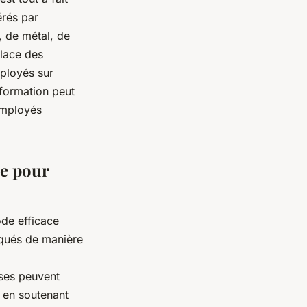
érés par
, de métal, de
place des
mployés sur
 formation peut
employés
ce pour
ode efficace
riqués de manière
ises peuvent
, en soutenant