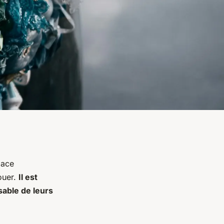
lace
ouer.
Il est
able de leurs