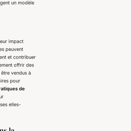
ragent un modèle
leur impact
ses peuvent
ent et contribuer
ement offrir des
 être vendus à
ires pour
ratiques de
ur
ses elles-
ns la