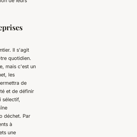
ion de leurs
eprises
er. Il s'agit
tre quotidien.
e, mais c'est un
et, les
permettra de
é et de définir
sélectif,
aîne
ro déchet. Par
ents à
ets une