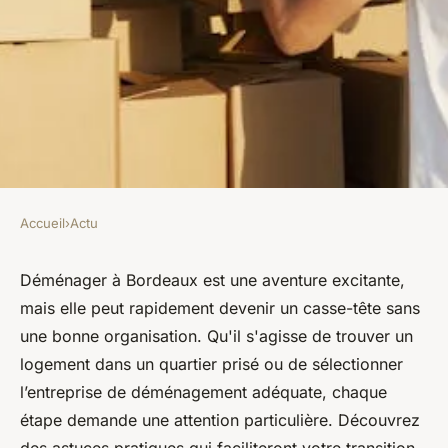
Accueil
›
Actu
ACTU
Astuces pour un
Déménager à Bordeaux est une aventure excitante,
mais elle peut rapidement devenir un casse-tête sans
déménagement réussi à
une bonne organisation. Qu'il s'agisse de trouver un
bordeaux
logement dans un quartier prisé ou de sélectionner
l’entreprise de déménagement adéquate, chaque
Clémence
•
8 décembre 2024
•
5 min de lecture
étape demande une attention particulière. Découvrez